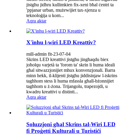
jistgħu jidhru kullimkien fix-xeni bħal ċentri ta
'ppjanar urban, mużewijiet tax-xjenza u
teknoloġija u kom...
Aqra aktar
X'inhu l-wiri LED Kreattiv?
mill-admin fit-23-07-04
Skrins LED kreattivi jistgħu jingħaqdu biex
joħolqu varjetà ta 'forom ta' skrin li huma ideali
għal sitwazzjonijiet mhux konvenzjonali. Barra
minn hekk, il-klijenti jistgħu jiddisinjaw l-iskrins
tagħhom stess li huma mfassla għall-bżonnijiet
tagħhom u ż-żona. Trijangolu, trapezojdi, u
kwadru kreattivi u distinti...
Aqra aktar
Soluzzjoni għal Skrins tal-Wiri LED
fi Proġetti Kulturali u Turistiċi