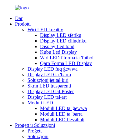
Dar
Prodotti
Wiri LED kreattiv
Display LED sferiku
Display LED ċilindriku
Display Led tond
Kubu Led Display
Wiri LED f'forma ta 'futbol
Qarn Forma LED Display
Display LED fuq ġewwa
Display LED ta 'barra
Soluzzjonijiet tal-kiri
Skrin LED trasparenti
Display LED tal-Poster
Display LED tal-art
Moduli LED
Moduli LED ta 'ġewwa
Moduli LED ta 'barra
Moduli LED flessibbli
Proġett u Soluzzjoni
Proġett
Soluzzjoni