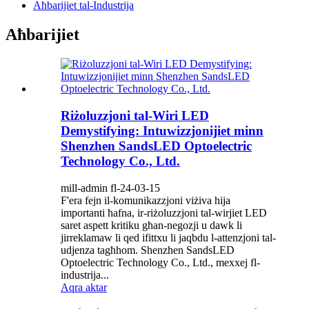
Aħbarijiet tal-Industrija
Aħbarijiet
Riżoluzzjoni tal-Wiri LED
Demystifying: Intuwizzjonijiet minn
Shenzhen SandsLED Optoelectric
Technology Co., Ltd.
mill-admin fl-24-03-15
F'era fejn il-komunikazzjoni viżiva hija
importanti ħafna, ir-riżoluzzjoni tal-wirjiet LED
saret aspett kritiku għan-negozji u dawk li
jirreklamaw li qed ifittxu li jaqbdu l-attenzjoni tal-
udjenza tagħhom. Shenzhen SandsLED
Optoelectric Technology Co., Ltd., mexxej fl-
industrija...
Aqra aktar