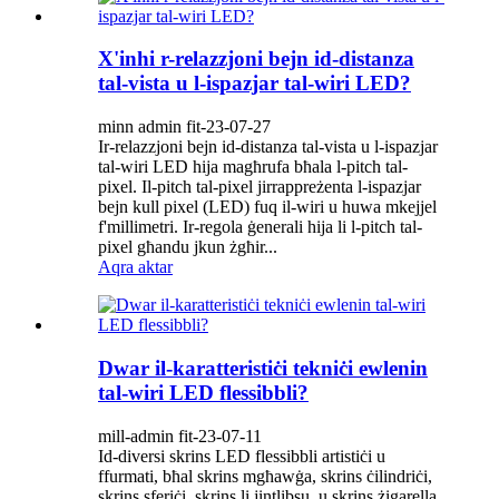
X'inhi r-relazzjoni bejn id-distanza
tal-vista u l-ispazjar tal-wiri LED?
minn admin fit-23-07-27
Ir-relazzjoni bejn id-distanza tal-vista u l-ispazjar
tal-wiri LED hija magħrufa bħala l-pitch tal-
pixel. Il-pitch tal-pixel jirrappreżenta l-ispazjar
bejn kull pixel (LED) fuq il-wiri u huwa mkejjel
f'millimetri. Ir-regola ġenerali hija li l-pitch tal-
pixel għandu jkun żgħir...
Aqra aktar
Dwar il-karatteristiċi tekniċi ewlenin
tal-wiri LED flessibbli?
mill-admin fit-23-07-11
Id-diversi skrins LED flessibbli artistiċi u
ffurmati, bħal skrins mgħawġa, skrins ċilindriċi,
skrins sferiċi, skrins li jintlibsu, u skrins żigarella