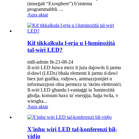
(imsejjaħ “Exosphere”) b’sistema
programmabbli. ...
Aqra aktar
Kif tikkalkula l-erja u l-luminożità
tal-wiri LED?
mill-admin fit-23-08-24
Il-wiri LED huwa mezz li juża dajowds li jarmu
d-dawl (LEDs) bħala elementi li jarmu d-dawl
biex juri grafika, vidjows, animazzjonijiet u
informazzjoni oħra permezz ta 'skrins elettroniċi.
Il-wiri LED għandu l-vantaġġi ta 'luminożità
għolja, konsum baxx ta' enerġija, ħajja twila, v
wiesgħa...
Aqra aktar
X'inhu wiri LED tal-konferenzi bil-
vidjo