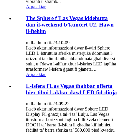
vibranti u stramb...
Aqra aktar
The Sphere f’Las Vegas iddebutta
dan il-weekend b’kunċert U2. Hawn
il-ftehim
mill-admin fit-23-10-09
Ikseb aktar informazzjoni dwar il-wiri Sphere
LED L-istruttura sferika misterjuża ddominat l-
orizzont ta 'din il-bitħa abbandunata għal diversi
snin, u f'dawn l-aħħar xhur l-iskrins LED tagħha
ttrasformaw l-isfera ġgant fi pjaneta, ...
Aqra aktar
L-Isfera f'Las Vegas tħabbar offerta
biex tibni l-akbar dawl LED fid-dinja
mill-admin fit-23-09-22
Ikseb aktar informazzjoni dwar Sphere LED
Display Fil-għaxija tal-4 ta’ Lulju, Las Vegas
ttrasforma l-orizzont tagħha billi żvela elementi
DOOH ta’ barra fl-Isfera li għadha kif inbniet,
faċilità ta’ barra sferika ta’ 580,000 pied kwadru