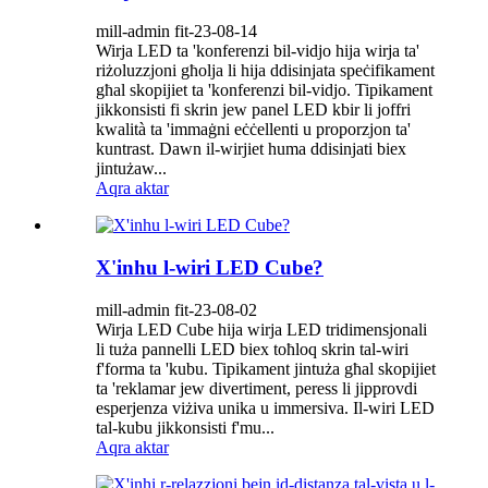
mill-admin fit-23-08-14
Wirja LED ta 'konferenzi bil-vidjo hija wirja ta'
riżoluzzjoni għolja li hija ddisinjata speċifikament
għal skopijiet ta 'konferenzi bil-vidjo. Tipikament
jikkonsisti fi skrin jew panel LED kbir li joffri
kwalità ta 'immaġni eċċellenti u proporzjon ta'
kuntrast. Dawn il-wirjiet huma ddisinjati biex
jintużaw...
Aqra aktar
X'inhu l-wiri LED Cube?
mill-admin fit-23-08-02
Wirja LED Cube hija wirja LED tridimensjonali
li tuża pannelli LED biex toħloq skrin tal-wiri
f'forma ta 'kubu. Tipikament jintuża għal skopijiet
ta 'reklamar jew divertiment, peress li jipprovdi
esperjenza viżiva unika u immersiva. Il-wiri LED
tal-kubu jikkonsisti f'mu...
Aqra aktar