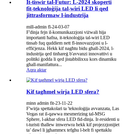
It-tiswir tal-Futur: L-2024 skoperti
fit-teknoloġija tal-wiri LED li qed
jittrasformaw l-industrija
mill-admin fl-24-03-07
F'dinja fejn il-komunikazzjoni viżwali hija
importanti ħafna, it-teknoloġija tal-wiri LED
tinsab fuq quddiem nett fl-innovazzjoni u l-
effiċjenza. Hekk kif nagħtu bidu għall-2024, l-
industrija qed tinħareġ b'avvanzi innovattivi u
politiki ġodda li qed jistabbilixxu kors dinamiku
għall-manifattura...
Aqra aktar
Kif tagħmel wirja LED sfera?
minn admin fit-23-11-22
F'wirja spettakolari ta 'teknoloġija avvanzata, Las
Vegas rat il-qawwa mesmerizing tal-MSG
Sphere, l-akbar sfera LED fid-dinja. Ir-residenti u
t-turisti tħallew imwerwra hekk kif projezzjonijiet
ta’ dawl li jgħammex tefgħu l-belt fi spettaklu