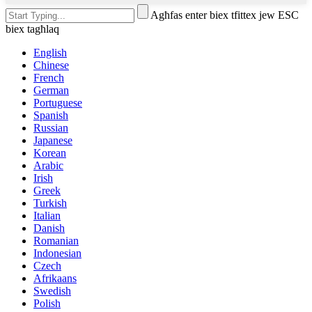
Agħfas enter biex tfittex jew ESC
biex tagħlaq
English
Chinese
French
German
Portuguese
Spanish
Russian
Japanese
Korean
Arabic
Irish
Greek
Turkish
Italian
Danish
Romanian
Indonesian
Czech
Afrikaans
Swedish
Polish