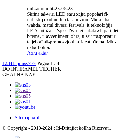
mill-admin fit-23-06-28
Skrins tal-wiri LED saru xejra popolari fl-
industrija kulturali u tat-turiżmu. Min-naħa
waħda, matul diversi festivals, it-teknoloġija
LED tintuża ta 'spiss f'wirjiet tad-dawl, partijiet
b'tema, u avvenimenti oħra, u ssir trasportatur
tajjeb għall-promozzjoni ta' ideat b'tema. Min-
naħa l-oħra...
Aqra aktar
1
2
3
4
Li jmiss>
>>
Paġna 1 / 4
DO INTI
RAMEL TIEGĦEK
GĦALNA NAF
Sitemap.xml
© Copyright - 2010-2024 : Id-Drittijiet kollha Riżervati.